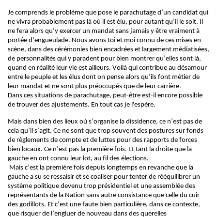
Je comprends le problème que pose le parachutage d’un candidat qui 
ne vivra probablement pas là où il est élu, pour autant qu’il le soit. Il 
ne fera alors qu’y exercer un mandat sans jamais y être vraiment à 
portée d’engueulade. Nous avons toi et moi connu de ces mises en 
scène, dans des cérémonies bien encadrées et largement médiatisées, 
de personnalités qui y paradent pour bien montrer qu’elles sont là, 
quand en réalité leur vie est ailleurs. Voilà qui contribue au désamour 
entre le peuple et les élus dont on pense alors qu’ils font métier de 
leur mandat et ne sont plus préoccupés que de leur carrière.
Dans ces situations de parachutage, peut-être est-il encore possible 
de trouver des ajustements. En tout cas je l'espère.
Mais dans bien des lieux où s’organise la dissidence, ce n’est pas de 
cela qu’il s’agit. Ce ne sont que trop souvent des postures sur fonds 
de règlements de compte et de luttes pour des rapports de forces 
bien locaux. Ce n’est pas la première fois. Et tant la droite que la 
gauche en ont connu leur lot, au fil des élections.
 Mais c’est la première fois depuis longtemps en revanche que la 
gauche a su se ressaisir et se coaliser pour tenter de rééquilibrer un 
système politique devenu trop présidentiel et une assemblée des 
représentants de la Nation sans autre consistance que celle du cuir 
des godillots. Et c’est une faute bien particulière, dans ce contexte, 
que risquer de l’engluer de nouveau dans des querelles 