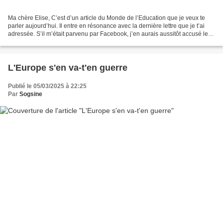
Ma chère Elise, C’est d’un article du Monde de l’Education que je veux te
parler aujourd’hui. Il entre en résonance avec la dernière lettre que je t’ai
adressée. S’il m’était parvenu par Facebook, j’en aurais aussitôt accusé les
algorithmes, mais je l’ai...
L'Europe s'en va-t'en guerre
Publié le 05/03/2025 à 22:25
Par
Sogsine