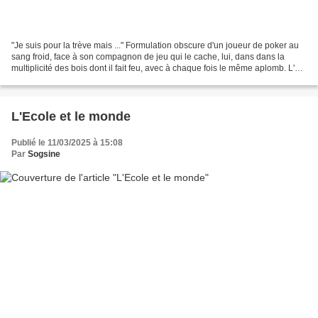
"Je suis pour la trève mais ..." Formulation obscure d'un joueur de poker au
sang froid, face à son compagnon de jeu qui le cache, lui, dans dans la
multiplicité des bois dont il fait feu, avec à chaque fois le même aplomb. L'un,
Poutine, ne sourit jamais...
L'Ecole et le monde
Publié le 11/03/2025 à 15:08
Par
Sogsine