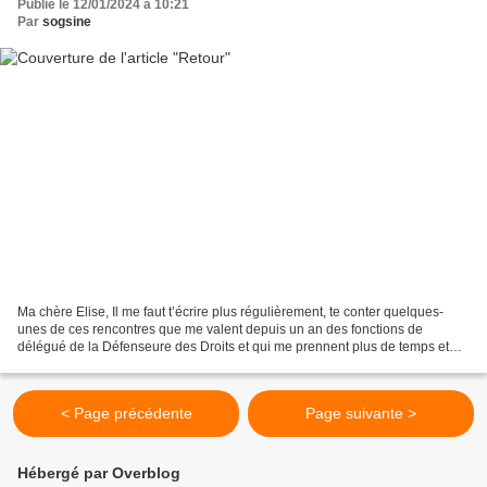
Publié le 12/01/2024 à 10:21
Par
sogsine
Ma chère Elise, Il me faut t’écrire plus régulièrement, te conter quelques-
unes de ces rencontres que me valent depuis un an des fonctions de
délégué de la Défenseure des Droits et qui me prennent plus de temps et
d’énergie que je l’imaginais. Te les...
< Page précédente
Page suivante >
Hébergé par Overblog