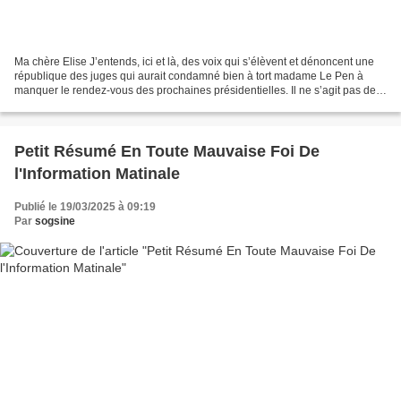
Ma chère Elise J’entends, ici et là, des voix qui s’élèvent et dénoncent une
république des juges qui aurait condamné bien à tort madame Le Pen à
manquer le rendez-vous des prochaines présidentielles. Il ne s’agit pas de
cela et je crains que l’on ne...
Petit Résumé En Toute Mauvaise Foi De
l'Information Matinale
Publié le 19/03/2025 à 09:19
Par
sogsine