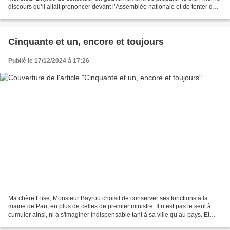
discours qu’il allait prononcer devant l’Assemblée nationale et de tenter de
n’être pas censuré, ni...
Cinquante et un, encore et toujours
Publié le 17/12/2024 à 17:26
Ma chère Elise, Monsieur Bayrou choisit de conserver ses fonctions à la
mairie de Pau, en plus de celles de premier ministre. Il n’est pas le seul à
cumuler ainsi, ni à s'imaginer indispensable tant à sa ville qu’au pays. Et
puis, en ces temps d’instabilité,...