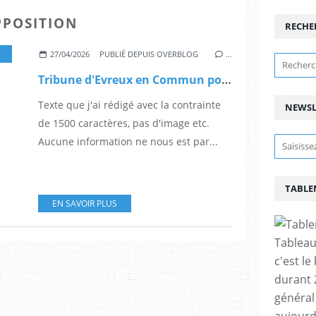
PPOSITION
RECHE
,
MUNICIPALES EVREUX
,
HUMEUR
,
TRIBUNES GROUPE OPPOSITION
27/04/2026
PUBLIÉ DEPUIS OVERBLOG
…
Tribune d'Evreux en Commun pour le magazine de la ville
Texte que j'ai rédigé avec la contrainte
NEWSL
de 1500 caractères, pas d'image etc.
Aucune information ne nous est par...
TABLE
EN SAVOIR PLUS
Tableau
c'est le
durant 
général 
aujourd