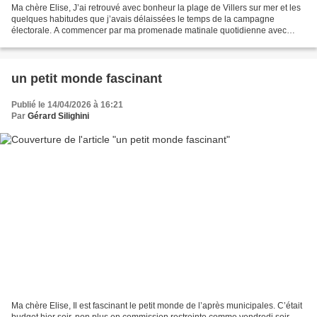
Ma chère Elise, J’ai retrouvé avec bonheur la plage de Villers sur mer et les
quelques habitudes que j’avais délaissées le temps de la campagne
électorale. A commencer par ma promenade matinale quotidienne avec
Steppe, et qui me conduit à la petite terrasse...
un petit monde fascinant
Publié le 14/04/2026 à 16:21
Par
Gérard Silighini
Ma chère Elise, Il est fascinant le petit monde de l’après municipales. C’était
budget hier soir, non plus en commission restreinte comme vendredi soir,