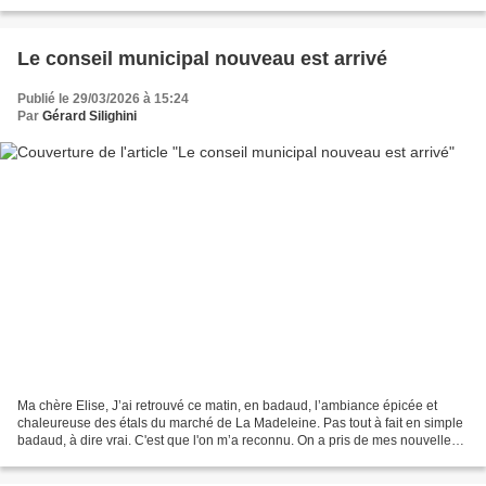
c’est tout à fait autre...
Le conseil municipal nouveau est arrivé
Publié le 29/03/2026 à 15:24
Par
Gérard Silighini
Ma chère Elise, J’ai retrouvé ce matin, en badaud, l’ambiance épicée et
chaleureuse des étals du marché de La Madeleine. Pas tout à fait en simple
badaud, à dire vrai. C'est que l'on m’a reconnu. On a pris de mes nouvelles.
On a parfois voulu refaire...