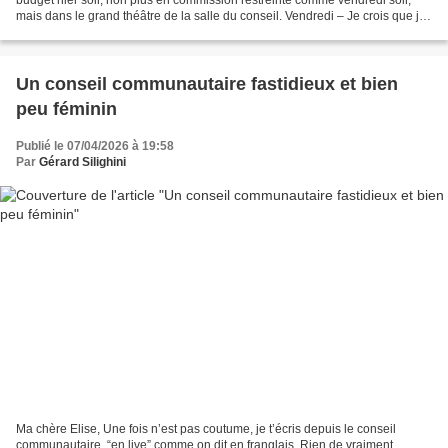
mais dans le grand théâtre de la salle du conseil. Vendredi – Je crois que je
ne te l’avais pas dit...
Un conseil communautaire fastidieux et bien
peu féminin
Publié le 07/04/2026 à 19:58
Par
Gérard Silighini
Ma chère Elise, Une fois n’est pas coutume, je t’écris depuis le conseil
communautaire, “en live” comme on dit en franglais. Rien de vraiment