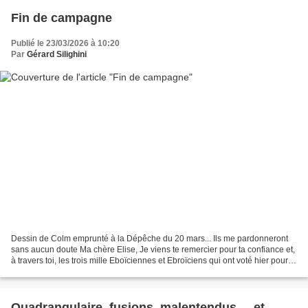
Fin de campagne
Publié le 23/03/2026 à 10:20
Par
Gérard Silighini
Dessin de Colm emprunté à la Dépêche du 20 mars... Ils me pardonneront
sans aucun doute Ma chère Elise, Je viens te remercier pour ta confiance et,
à travers toi, les trois mille Eboïciennes et Ebroïciens qui ont voté hier pour
notre liste. Au delà des...
Quadrangulaire, fusions, malentendus ... et