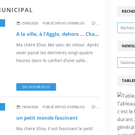
MUNICIPAL
RECHE
,
EN TOUTE MAUVAISE FOI
,
HUMEUR
,
LETTRES À ELISE
25/06/2026
PUBLIÉ DEPUIS OVERBLOG
…
A la ville, à l'Agglo, dehors ... Chaud partout !
Ma chère Elise, Me voici de retour. Après
NEWSL
avoir passé les dernières vingt quatre
heures dans le confort d’une salle...
TABLE
EN SAVOIR PLUS
Tableau
,
LETTRES À ELISE
14/04/2026
PUBLIÉ DEPUIS OVERBLOG
…
c'est le
un petit monde fascinant
durant 
général 
Ma chère Elise, Il est fascinant le petit
aujourd