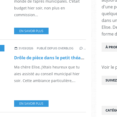
monde de l’après municipales. C’était
d'une pe
budget hier soir, non plus en
quelque
commission...
dans un
Elise. 
EN SAVOIR PLUS
forme d
À PRO
,
POLITIQUE
31/03/2026
PUBLIÉ DEPUIS OVERBLOG
…
Drôle de pièce dans le petit théatre municipal
Voir le 
Ma chère Elise, J’étais heureux que tu
aies assisté au conseil municipal hier
SUIVE
soir. Cette ambiance particulière,...
EN SAVOIR PLUS
CATÉG