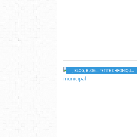
, BLOG
,
BLOG... PETITE CHRONIQUE ÉBROÏCIENNE