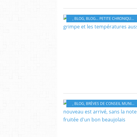
, BLOG
,
BLOG... PETITE CHRONIQUE ÉBROÏCIENNE
, BLOG
,
BRÈVES DE CONSEIL MUNICIPAL