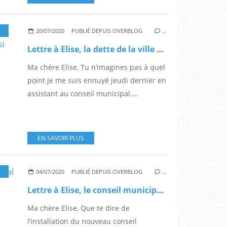
,
BRÈVES DE CONSEIL MUNICIPAL
,
LETTRES À ELISE
20/07/2020
PUBLIÉ DEPUIS OVERBLOG
…
Lettre à Elise, la dette de la ville grimpe et les températures aussi
Ma chère Elise, Tu n’imagines pas à quel
point je me suis ennuyé jeudi dernier en
assistant au conseil municipal....
EN SAVOIR PLUS
,
MUNICIPALES EVREUX
,
LETTRES À ELISE
04/07/2020
PUBLIÉ DEPUIS OVERBLOG
…
Lettre à Elise, le conseil municipal nouveau est arrivé, sans la note fruitée d'un bon beaujolais
Ma chère Elise, Que te dire de
l’installation du nouveau conseil