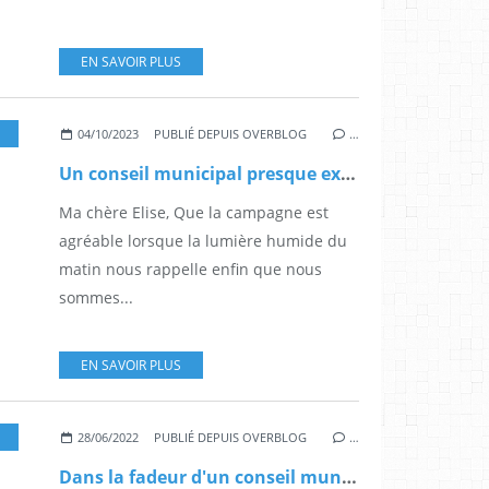
EN SAVOIR PLUS
,
BRÈVES DE CONSEIL MUNICIPAL
,
HUMEUR
,
LETTRES À ELISE
04/10/2023
PUBLIÉ DEPUIS OVERBLOG
…
Un conseil municipal presque extraordinaire
Ma chère Elise, Que la campagne est
agréable lorsque la lumière humide du
matin nous rappelle enfin que nous
sommes...
EN SAVOIR PLUS
,
HUMEUR
,
LETTRES À ELISE
,
BRÈVES DE CONSEIL MUNICIPAL
28/06/2022
PUBLIÉ DEPUIS OVERBLOG
…
Dans la fadeur d'un conseil municipal, l'été