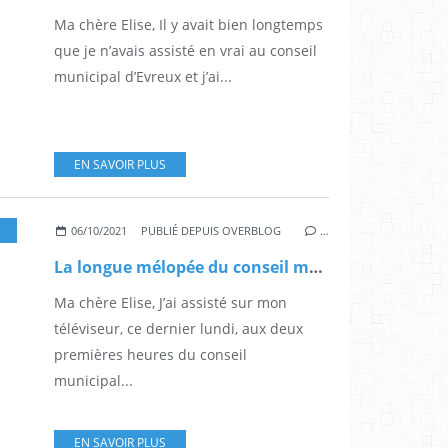
Ma chère Elise, Il y avait bien longtemps
que je n’avais assisté en vrai au conseil
municipal d’Evreux et j’ai...
EN SAVOIR PLUS
,
BRÈVES DE CONSEIL MUNICIPAL
,
LETTRES À ELISE
06/10/2021
PUBLIÉ DEPUIS OVERBLOG
…
La longue mélopée du conseil municipal
Ma chère Elise, J’ai assisté sur mon
téléviseur, ce dernier lundi, aux deux
premières heures du conseil
municipal...
EN SAVOIR PLUS