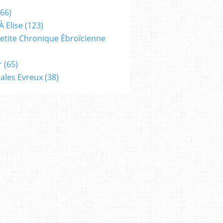
66)
À Elise
(123)
 Petite Chronique Ébroïcienne
r
(65)
ales Evreux
(38)