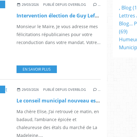
29/03/2026
PUBLIÉ DEPUIS OVERBLOG
…
, Blog
(1
Lettres 
Intervention élection de Guy Lefrand Conseil municipal du 28 mars 2026
Blog...
Monsieur le Maire, Je vous adresse mes
(69)
félicitations républicaines pour votre
Humeu
reconduction dans votre mandat. Votre...
Municip
EN SAVOIR PLUS
,
POLITIQUE
29/03/2026
PUBLIÉ DEPUIS OVERBLOG
…
Le conseil municipal nouveau est arrivé
Ma chère Elise, J’ai retrouvé ce matin, en
badaud, l’ambiance épicée et
chaleureuse des étals du marché de La
Madeleine....