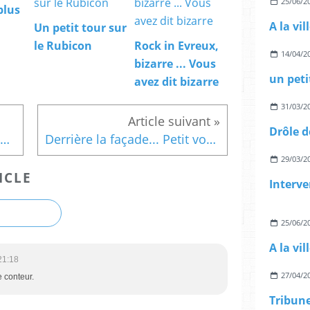
25/06/2
plus
Un petit tour sur
le Rubicon
Rock in Evreux,
14/04/2
bizarre ... Vous
un pet
avez dit bizarre
31/03/2
Au coeur du conseil municipal
Derrière la façade... Petit voyage dans l'école de mon enfance
29/03/2
ICLE
25/06/2
21:18
27/04/2
e conteur.