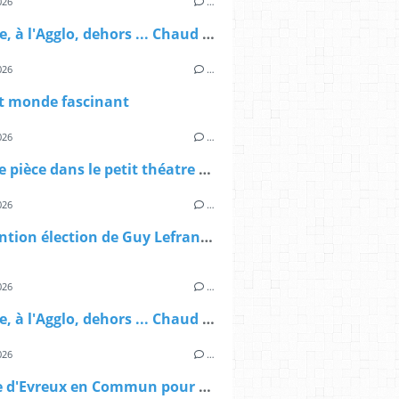
026
…
A la ville, à l'Agglo, dehors ... Chaud partout !
026
…
it monde fascinant
026
…
Drôle de pièce dans le petit théatre municipal
026
…
Intervention élection de Guy Lefrand Conseil municipal du 28 mars 2026
026
…
A la ville, à l'Agglo, dehors ... Chaud partout !
026
…
Tribune d'Evreux en Commun pour le magazine de la ville