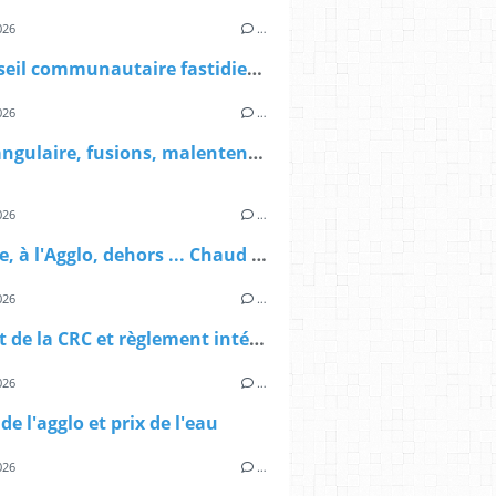
026
…
Un conseil communautaire fastidieux et bien peu féminin
026
…
Quadrangulaire, fusions, malentendus ... et autres vendettas
026
…
A la ville, à l'Agglo, dehors ... Chaud partout !
026
…
Rapport de la CRC et règlement intérieur au menu du conseil municipal
026
…
de l'agglo et prix de l'eau
026
…