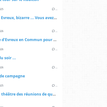
025
…
Rock in Evreux, bizarre ... Vous avez dit bizarre
026
…
Tribune d'Evreux en Commun pour le magazine de la ville
026
…
u soir ...
026
…
 de campagne
025
…
Le petit théâtre des réunions de quartier