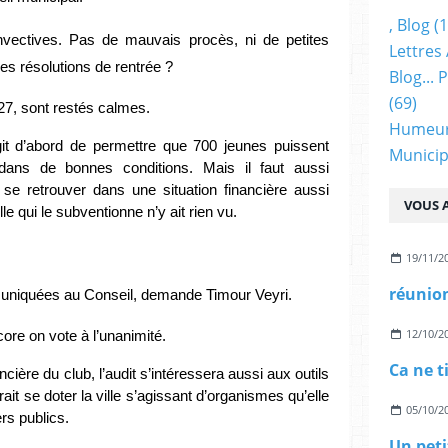
, Blog
(1
nvectives. Pas de mauvais procès, ni de petites 
Lettres 
es résolutions de rentrée ?
Blog...
(69)
7, sont restés calmes. 
Humeu
agit d’abord de permettre que 700 jeunes puissent 
Municip
 dans de bonnes conditions. Mais il faut aussi 
 retrouver dans une situation financière aussi 
VOUS A
e qui le subventionne n’y ait rien vu. 
19/11/2
réunion
muniquées au Conseil, demande Timour Veyri.
12/10/2
core on vote à l’unanimité. 
Ca ne t
cière du club, l’audit s’intéressera aussi aux outils 
ait se doter la ville s’agissant d’organismes qu’elle 
05/10/2
s publics.  
Un peti