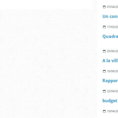
07/04/2
17/03/2
25/06/2
16/06/2
22/04/2
budget 
19/04/2