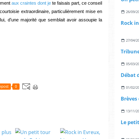
ement 
aux craintes dont je
 te faisais part, ce conseil 
ourtoisie extraordinaire, particulièrement mise en 
26/09/2
 lui, d’une majorité que semblait avoir assoupie la 
27/04/2
05/03/2
Débat d
epost
0
01/02/2
Brèves
13/11/2