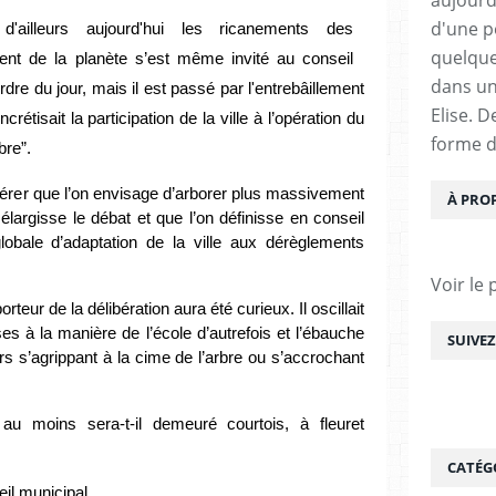
d'une pe
illeurs aujourd'hui les ricanements des 
quelque
ent de la planète s’est même invité au conseil 
dans un
’ordre du jour, mais il est passé par l'entrebâillement 
Elise. 
rétisait la participation de la ville à l’opération du 
forme d
re”. 
gérer que l’on envisage d’arborer plus massivement 
À PRO
 élargisse le débat et que l’on définisse en conseil 
lobale d’adaptation de la ville aux dérèglements 
Voir le 
rteur de la délibération aura été curieux. Il oscillait 
 à la manière de l’école d’autrefois et l’ébauche 
SUIVE
urs s’agrippant à la cime de l’arbre ou s’accrochant 
u moins sera-t-il demeuré courtois, à fleuret 
CATÉG
il municipal. 