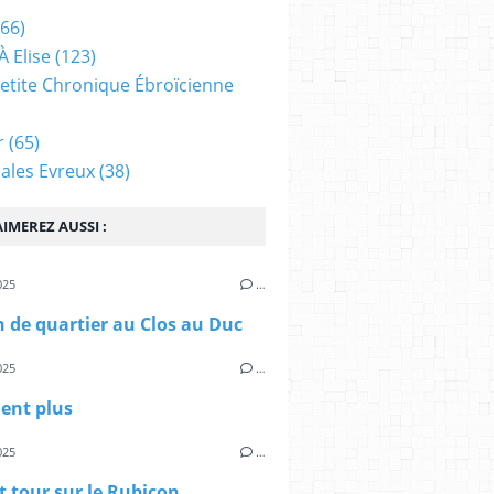
66)
À Elise
(123)
 Petite Chronique Ébroïcienne
r
(65)
ales Evreux
(38)
IMEREZ AUSSI :
025
…
 de quartier au Clos au Duc
025
…
ient plus
025
…
t tour sur le Rubicon