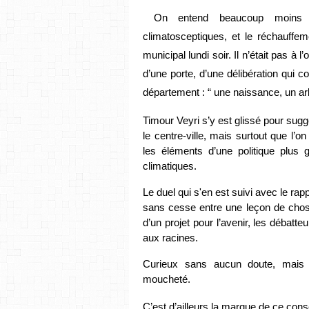
On entend beaucoup moins d'a
climatosceptiques, et le réchauffem
municipal lundi soir. 
Il n’était pas à l
d’une porte, d’une délibération qui conc
département : “ une naissance, un arb
Timour Veyri s’y est glissé pour sug
le centre-ville, mais surtout que l’on
les éléments d’une politique plus g
climatiques. 
Le duel qui s'en est suivi avec le rappo
sans cesse entre une leçon de choses
d’un projet pour l’avenir, les débatte
aux racines.
Curieux sans aucun doute, mais a
moucheté.
C’est d’ailleurs la marque de ce conse