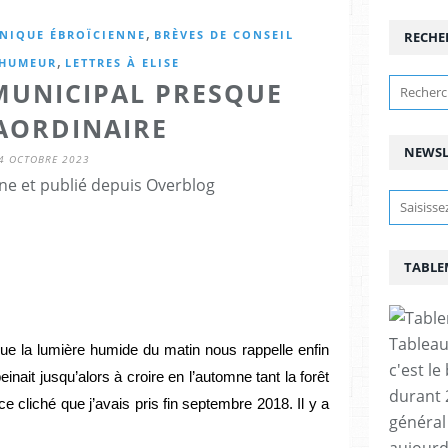
,
ONIQUE ÉBROÏCIENNE
BRÈVES DE CONSEIL
RECHE
,
HUMEUR
LETTRES À ELISE
MUNICIPAL PRESQUE
AORDINAIRE
NEWSL
4 OCTOBRE 2023
ne et publié depuis Overblog
TABLE
Tableau
e la lumière humide du matin nous rappelle enfin 
c'est le
it jusqu’alors à croire en l’automne tant la forêt 
durant 
e cliché que j’avais pris fin septembre 2018. Il y a 
général 
aujourd