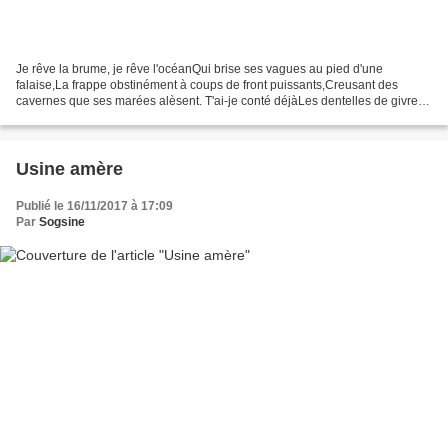
Je rêve la brume, je rêve l'océanQui brise ses vagues au pied d'une
falaise,La frappe obstinément à coups de front puissants,Creusant des
cavernes que ses marées alèsent. T'ai-je conté déjàLes dentelles de givreEt
l'âtre rougeoyantQue reflètent en éclatsDes...
Usine amère
Publié le 16/11/2017 à 17:09
Par
Sogsine