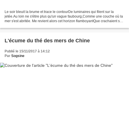
Le soir bleuit la brume et trace le contourDe luminaires qui filent sur la
jetée.Au loin ne s'étire plus qu'un vague faubourg,Comme une couche où la
mer s'est abritée. Me revient alors cet horizon flamboyantQue crachaient sur
la forêt, en vagues dansantes,Sous...
L'écume du thé des mers de Chine
Publié le 15/11/2017 à 14:12
Par
Sogsine