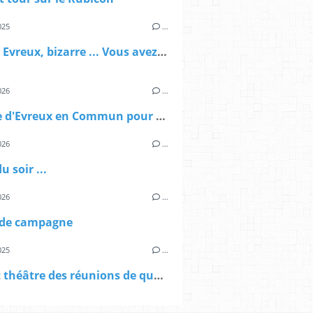
025
…
Rock in Evreux, bizarre ... Vous avez dit bizarre
026
…
Tribune d'Evreux en Commun pour le magazine de la ville
026
…
u soir ...
026
…
 de campagne
025
…
Le petit théâtre des réunions de quartier