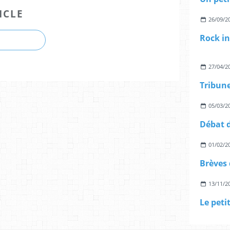
ICLE
26/09/2
27/04/2
05/03/2
Débat d
01/02/2
Brèves
13/11/2