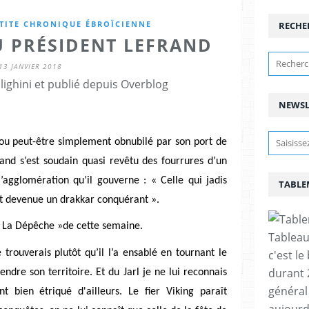
ETITE CHRONIQUE ÉBROÏCIENNE
RECHE
U PRÉSIDENT LEFRAND
13 JANVIER 2018
lighini et publié depuis Overblog
NEWSL
ou peut-être simplement obnubilé par son port de
and s’est soudain quasi revêtu des fourrures d’un
 l’agglomération qu’il gouverne : « Celle qui jadis
TABLE
t devenue un drakkar conquérant ».
s « La Dépêche »de cette semaine.
Tableau
c'est le
trouverais plutôt qu’il l’a ensablé en tournant le
durant 
étendre son territoire. Et du Jarl je ne lui reconnais
général 
t bien étriqué d'ailleurs. Le fier Viking paraît
aujourd