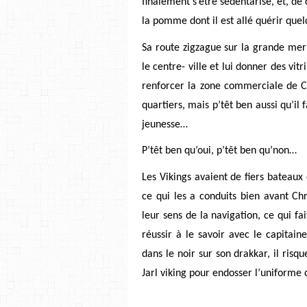
finalement s’être sédentarisé, et, de 
la pomme dont il est allé quérir que
Sa route zigzague sur la grande mer d
le centre- ville et lui donner des vit
renforcer la zone commerciale de Ca
quartiers, mais p’têt ben aussi qu’il 
jeunesse…
P’têt ben qu’oui, p’têt ben qu’non…
Les Vikings avaient de fiers bateaux 
ce qui
les a conduits bien avant Ch
leur sens de la navigation, ce qui fai
réussir à le savoir avec le capitain
dans le noir sur son drakkar, il risqu
Jarl viking pour endosser l’uniform