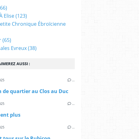
66)
À Elise
(123)
 Petite Chronique Ébroïcienne
r
(65)
ales Evreux
(38)
IMEREZ AUSSI :
025
…
 de quartier au Clos au Duc
025
…
ient plus
025
…
t tour sur le Rubicon