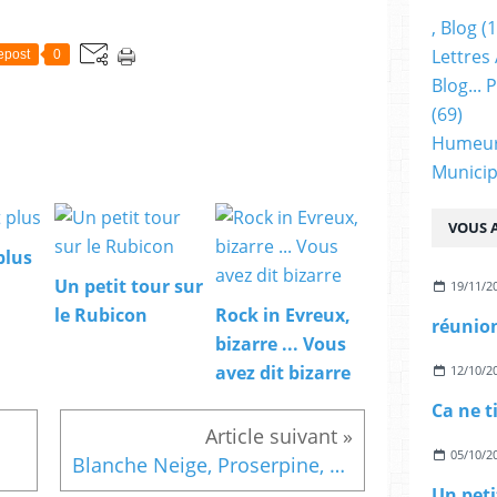
, Blog
(1
Lettres 
epost
0
Blog...
(69)
Humeu
Municip
VOUS A
plus
Un petit tour sur
19/11/2
le Rubicon
Rock in Evreux,
réunion
bizarre ... Vous
avez dit bizarre
12/10/2
Ca ne t
05/10/2
Blanche Neige, Proserpine, Alice et les autres
Un peti