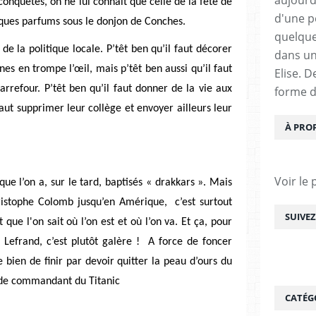
conquêtes, on ne lui connaît que celle de la fête de
d'une pe
lques parfums sous le donjon de Conches.
quelque
e la politique locale. P’têt ben qu’il faut décorer
dans un
rines en trompe l’œil, mais p’têt ben aussi qu’il faut
Elise. 
rrefour. P’têt ben qu’il faut donner de la vie aux
forme d
faut supprimer leur collège et envoyer ailleurs leur
À PRO
Voir le 
que l’on a, sur le tard, baptisés « drakkars ». Mais
ristophe Colomb jusqu’en Amérique, c’est surtout
SUIVE
t que l'on sait où l’on est et où l’on va. Et ça, pour
e Lefrand, c’est plutôt galère ! A force de foncer
e bien de finir par devoir quitter la peau d’ours du
e de commandant du Titanic
CATÉG