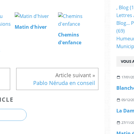
, Blog
(1
Lettres 
Blog...
Matin d'hiver
(69)
Chemins
Humeu
d'enfance
Municip
s
VOUS A
17/01/2
Pablo Néruda en conseil
ICLE
05/12/2
La Dam
27/11/2
Matin d