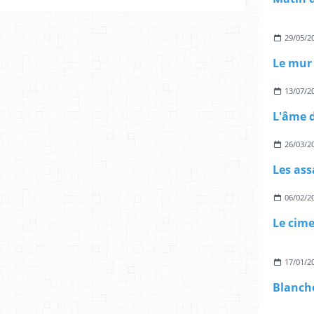
29/05/2
Le mur
13/07/2
26/03/2
Les ass
06/02/2
Le cime
17/01/2