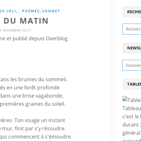
,
,
DS JOLI
, POÈMES
SONNET
RECHE
É DU MATIN
4 NOVEMBRE 2017
ne et publié depuis Overblog
NEWSL
 dans les brumes du sommeil.
TABLE
vés en une forêt profonde
 dans une brise vagabonde,
remières graines du soleil.
Tableau
c'est le
ières. Ton visage un instant
durant 
 mur, finit par s'y résoudre.
général 
s qui commencent à s'émoudre
aujourd