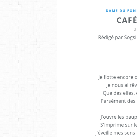
DAME DU FON
CAF
2
Rédigé par Sogsi
Je flotte encore
Je nous ai rê
Que des elfes,
Parsèment des p
J'ouvre les paup
S'imprime sur le
J'éveille mes sen