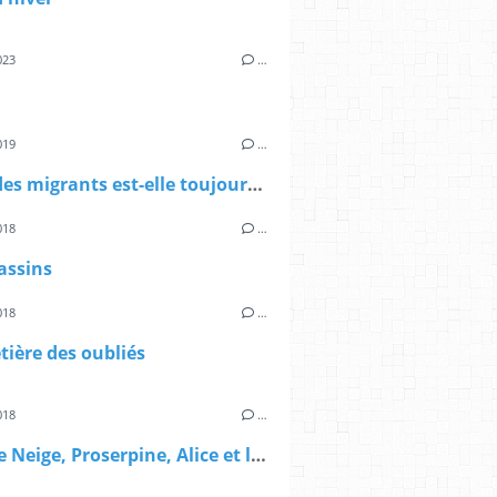
023
…
019
…
L'âme des migrants est-elle toujours Bleu-Océan
018
…
assins
018
…
tière des oubliés
018
…
Blanche Neige, Proserpine, Alice et les autres