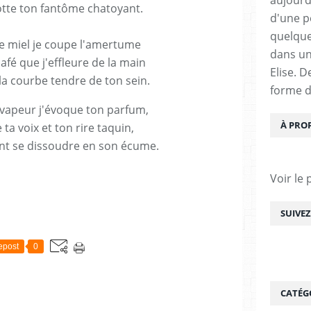
otte ton fantôme chatoyant.
d'une pe
quelque
e miel je coupe l'amertume
dans un
fé que j'effleure de la main
Elise. 
la courbe tendre de ton sein.
forme d
vapeur j'évoque ton parfum,
À PRO
ta voix et ton rire taquin,
ont se dissoudre en son écume.
Voir le 
SUIVE
epost
0
CATÉG