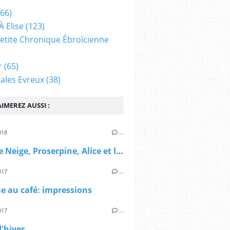
66)
À Elise
(123)
 Petite Chronique Ébroïcienne
r
(65)
ales Evreux
(38)
IMEREZ AUSSI :
018
…
Blanche Neige, Proserpine, Alice et les autres
017
…
e au café: impressions
017
…
'hiver