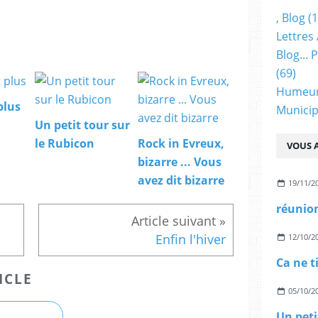
, Blog
(1
Lettres 
Blog...
(69)
Humeu
plus
Municip
Un petit tour sur
le Rubicon
Rock in Evreux,
VOUS A
bizarre ... Vous
avez dit bizarre
19/11/2
réunion
Enfin l'hiver
12/10/2
Ca ne t
ICLE
05/10/2
Un peti