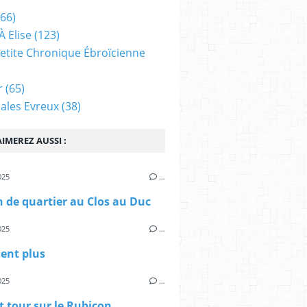
66)
À Elise
(123)
 Petite Chronique Ébroïcienne
r
(65)
ales Evreux
(38)
IMEREZ AUSSI :
025
…
 de quartier au Clos au Duc
025
…
ient plus
025
…
t tour sur le Rubicon