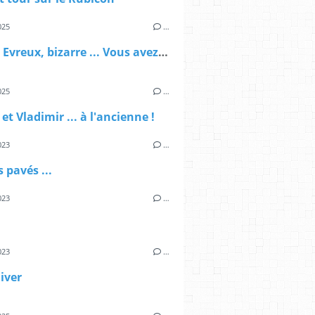
025
…
Rock in Evreux, bizarre ... Vous avez dit bizarre
025
…
et Vladimir ... à l'ancienne !
023
…
s pavés ...
023
…
023
…
hiver