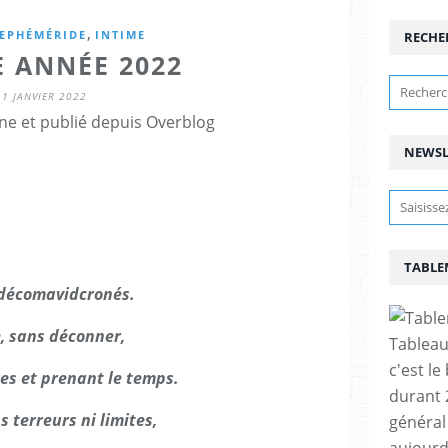
,
EPHÉMÉRIDE
INTIME
RECHE
 ANNÉE 2022
1 JANVIER 2022
ne et publié depuis Overblog
NEWSL
TABLE
 décomavidcronés.
e, sans déconner,
Tableau
c'est le
res et prenant le temps.
durant 
s terreurs ni limites,
général 
aujourd