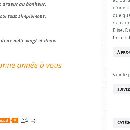
c ardeur au bonheur,
d'une pe
quelque
 soi tout simplement.
dans un
Elise. 
forme d
 deux-mille-vingt et deux.
À PRO
bonne année à vous
Voir le 
SUIVE
epost
0
CATÉG