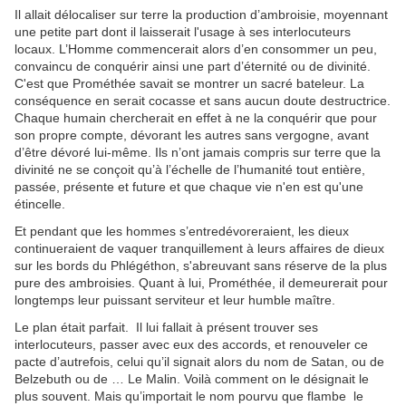
Il allait délocaliser sur terre la production d’ambroisie, moyennant
une petite part dont il laisserait l'usage à ses interlocuteurs
locaux. L’Homme commencerait alors d’en consommer un peu,
convaincu de conquérir ainsi une part d’éternité ou de divinité.
C'est que Prométhée savait se montrer un sacré bateleur. La
conséquence en serait cocasse et sans aucun doute destructrice.
Chaque humain chercherait en effet à ne la conquérir que pour
son propre compte, dévorant les autres sans vergogne, avant
d’être dévoré lui-même. Ils n’ont jamais compris sur terre que la
divinité ne se conçoit qu’à l’échelle de l’humanité tout entière,
passée, présente et future et que chaque vie n'en est qu'une
étincelle.
Et pendant que les hommes s’entredévoreraient, les dieux
continueraient de vaquer tranquillement à leurs affaires de dieux
sur les bords du Phlégéthon, s'abreuvant sans réserve de la plus
pure des ambroisies. Quant à lui, Prométhée, il demeurerait pour
longtemps leur puissant serviteur et leur humble maître.
Le plan était parfait. Il lui fallait à présent trouver ses
interlocuteurs, passer avec eux des accords, et renouveler ce
pacte d’autrefois, celui qu’il signait alors du nom de Satan, ou de
Belzebuth ou de … Le Malin. Voilà comment on le désignait le
plus souvent. Mais qu’importait le nom pourvu que flambe le