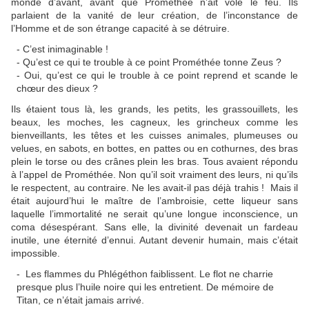
monde d’avant, avant que Prométhée n’ait volé le feu. Ils
parlaient de la vanité de leur création, de l’inconstance de
l’Homme et de son étrange capacité à se détruire.
- C’est inimaginable !
- Qu’est ce qui te trouble à ce point Prométhée tonne Zeus ?
- Oui, qu’est ce qui le trouble à ce point reprend et scande le
chœur des dieux ?
Ils étaient tous là, les grands, les petits, les grassouillets, les
beaux, les moches, les cagneux, les grincheux comme les
bienveillants, les têtes et les cuisses animales, plumeuses ou
velues, en sabots, en bottes, en pattes ou en cothurnes, des bras
plein le torse ou des crânes plein les bras. Tous avaient répondu
à l’appel de Prométhée. Non qu’il soit vraiment des leurs, ni qu’ils
le respectent, au contraire. Ne les avait-il pas déjà trahis ! Mais il
était aujourd’hui le maître de l’ambroisie, cette liqueur sans
laquelle l’immortalité ne serait qu’une longue inconscience, un
coma désespérant. Sans elle, la divinité devenait un fardeau
inutile, une éternité d’ennui. Autant devenir humain, mais c’était
impossible.
- Les flammes du Phlégéthon faiblissent. Le flot ne charrie
presque plus l’huile noire qui les entretient. De mémoire de
Titan, ce n’était jamais arrivé.