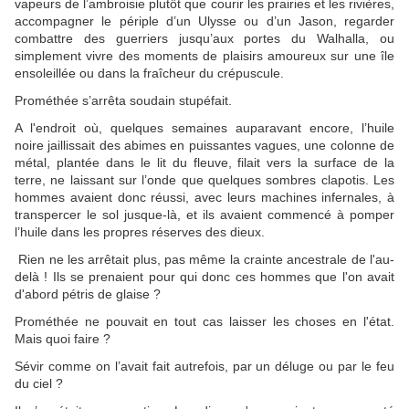
vapeurs de l’ambroisie plutôt que courir les prairies et les rivières,
accompagner le périple d’un Ulysse ou d’un Jason, regarder
combattre des guerriers jusqu’aux portes du Walhalla, ou
simplement vivre des moments de plaisirs amoureux sur une île
ensoleillée ou dans la fraîcheur du crépuscule.
Prométhée s’arrêta soudain stupéfait.
A l'endroit où, quelques semaines auparavant encore, l’huile
noire jaillissait des abimes en puissantes vagues, une colonne de
métal, plantée dans le lit du fleuve, filait vers la surface de la
terre, ne laissant sur l’onde que quelques sombres clapotis. Les
hommes avaient donc réussi, avec leurs machines infernales, à
transpercer le sol jusque-là, et ils avaient commencé à pomper
l’huile dans les propres réserves des dieux.
Rien ne les arrêtait plus, pas même la crainte ancestrale de l'au-
delà ! Ils se prenaient pour qui donc ces hommes que l'on avait
d'abord pétris de glaise ?
Prométhée ne pouvait en tout cas laisser les choses en l'état.
Mais quoi faire ?
Sévir comme on l’avait fait autrefois, par un déluge ou par le feu
du ciel ?