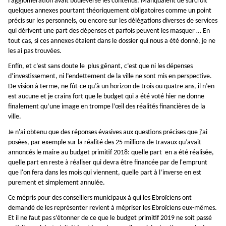
l’agglomération avait bouleversé les contenus. Manquaient de surcroit
quelques annexes pourtant théoriquement obligatoires comme un point
précis sur les personnels, ou encore sur les délégations diverses de services
qui dérivent une part des dépenses et parfois peuvent les masquer … En
tout cas, si ces annexes étaient dans le dossier qui nous a été donné, je ne
les ai pas trouvées.
Enfin, et c’est sans doute le plus gênant, c’est que ni les dépenses
d’investissement, ni l’endettement de la ville ne sont mis en perspective.
De vision à terme, ne fût-ce qu’à un horizon de trois ou quatre ans, il n’en
est aucune et je crains fort que le budget qui a été voté hier ne donne
finalement qu’une image en trompe l’œil des réalités financières de la
ville.
Je n'ai obtenu que des réponses évasives aux questions précises que j’ai
posées, par exemple sur la réalité des 25 millions de travaux qu’avait
annoncés le maire au budget primitif 2018: quelle part en a été réalisée,
quelle part en reste à réaliser qui devra être financée par de l'emprunt
que l'on fera dans les mois qui viennent, quelle part à l’inverse en est
purement et simplement annulée.
Ce mépris pour des conseillers municipaux à qui les Ebroïciens ont
demandé de les représenter revient à mépriser les Ebroïciens eux-mêmes.
Et il ne faut pas s’étonner de ce que le budget primitif 2019 ne soit passé