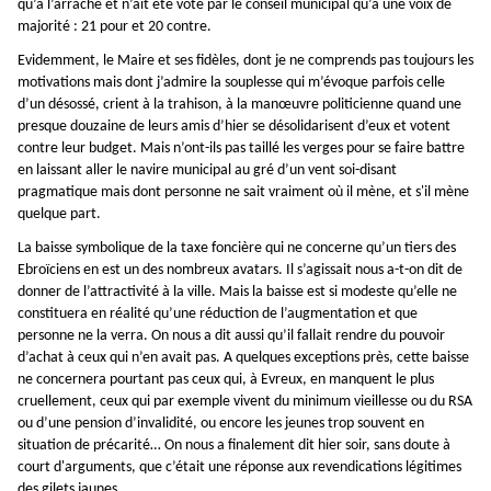
qu’à l’arraché et n’ait été voté par le conseil municipal qu’à une voix de
majorité : 21 pour et 20 contre.
Evidemment, le Maire et ses fidèles, dont je ne comprends pas toujours les
motivations mais dont j’admire la souplesse qui m’évoque parfois celle
d’un désossé, crient à la trahison, à la manœuvre politicienne quand une
presque douzaine de leurs amis d’hier se désolidarisent d’eux et votent
contre leur budget. Mais n’ont-ils pas taillé les verges pour se faire battre
en laissant aller le navire municipal au gré d’un vent soi-disant
pragmatique mais dont personne ne sait vraiment où il mène, et s'il mène
quelque part.
La baisse symbolique de la taxe foncière qui ne concerne qu’un tiers des
Ebroïciens en est un des nombreux avatars. Il s’agissait nous a-t-on dit de
donner de l’attractivité à la ville. Mais la baisse est si modeste qu’elle ne
constituera en réalité qu’une réduction de l’augmentation et que
personne ne la verra. On nous a dit aussi qu’il fallait rendre du pouvoir
d’achat à ceux qui n’en avait pas. A quelques exceptions près, cette baisse
ne concernera pourtant pas ceux qui, à Evreux, en manquent le plus
cruellement, ceux qui par exemple vivent du minimum vieillesse ou du RSA
ou d’une pension d’invalidité, ou encore les jeunes trop souvent en
situation de précarité… On nous a finalement dit hier soir, sans doute à
court d'arguments, que c’était une réponse aux revendications légitimes
des gilets jaunes…