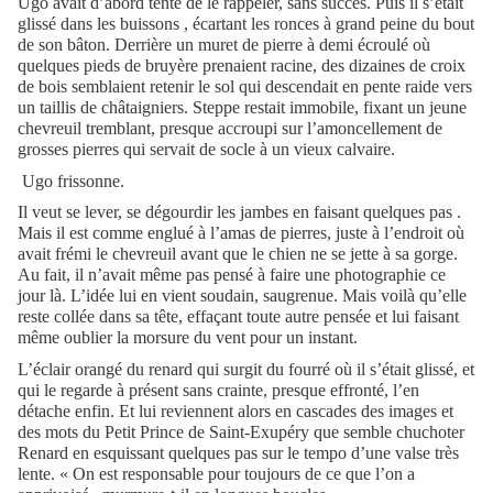
Ugo avait d’abord tenté de le rappeler, sans succès. Puis il s’était
glissé dans les buissons , écartant les ronces à grand peine du bout
de son bâton. Derrière un muret de pierre à demi écroulé où
quelques pieds de bruyère prenaient racine, des dizaines de croix
de bois semblaient retenir le sol qui descendait en pente raide vers
un taillis de châtaigniers. Steppe restait immobile, fixant un jeune
chevreuil tremblant, presque accroupi sur l’amoncellement de
grosses pierres qui servait de socle à un vieux calvaire.
Ugo frissonne.
Il veut se lever, se dégourdir les jambes en faisant quelques pas .
Mais il est comme englué à l’amas de pierres, juste à l’endroit où
avait frémi le chevreuil avant que le chien ne se jette à sa gorge.
Au fait, il n’avait même pas pensé à faire une photographie ce
jour là. L’idée lui en vient soudain, saugrenue. Mais voilà qu’elle
reste collée dans sa tête, effaçant toute autre pensée et lui faisant
même oublier la morsure du vent pour un instant.
L’éclair orangé du renard qui surgit du fourré où il s’était glissé, et
qui le regarde à présent sans crainte, presque effronté, l’en
détache enfin. Et lui reviennent alors en cascades des images et
des mots du Petit Prince de Saint-Exupéry que semble chuchoter
Renard en esquissant quelques pas sur le tempo d’une valse très
lente. « On est responsable pour toujours de ce que l’on a