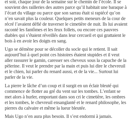
et soir, chaque jour de la semaine sur le chemin de l’école. Il se
souvient des railleries des autres parce qu’il habitait une baraque à
l’écart du village ou parce que son sarrau était si rapiécé qu’on
n’en savait plus la couleur. Quelques petits meneurs de la cour de
récré l’avaient défié de traverser le cimetière de nuit. Ils lui avaient
raconté les fantômes et les feux follets, ou encore ces pauvres
diables qui s’étaient réveillés dans leur cercueil et qui grattaient le
bois à en avoir les doigts en sang.
Ugo se démène pour se décoller du socle qui le retient. Il sait
aujourd’hui à quel point ces histoires étaient stupides et il veut
aller rassurer le gamin, caresser ses cheveux sous la capuche de la
pèlerine. Il veut le prendre par la main et puis lui dire le chevreuil
et le chien, lui parler du renard aussi, et de la vie... Surtout lui
parler de la vie.
La pierre le lâche d’un coup et il surgit en un éclair bleuté qui
commence de flotter au gré du vent sur les tombes. L’enfant se
met alors à hurler, emportant dans son cri le cimetière, les ombres
et les tombes, le chevreuil ensanglanté et le renard philosophe, les
pierres du calvaire et même la lueur bleutée.
Mais Ugo n’en aura plus besoin. Il s’est endormi à jamais.