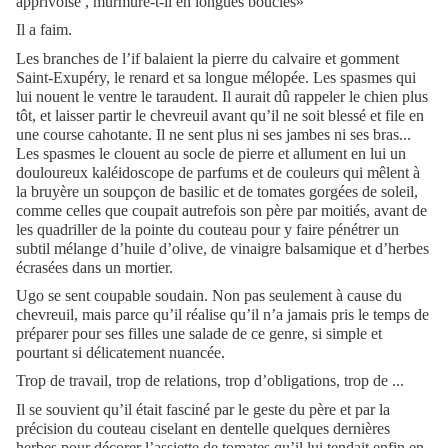
apprivoisé , murmure-t-il en longues boucles»
Il a faim.
Les branches de l’if balaient la pierre du calvaire et gomment
Saint-Exupéry, le renard et sa longue mélopée. Les spasmes qui
lui nouent le ventre le taraudent. Il aurait dû rappeler le chien plus
tôt, et laisser partir le chevreuil avant qu’il ne soit blessé et file en
une course cahotante. Il ne sent plus ni ses jambes ni ses bras...
Les spasmes le clouent au socle de pierre et allument en lui un
douloureux kaléidoscope de parfums et de couleurs qui mêlent à
la bruyère un soupçon de basilic et de tomates gorgées de soleil,
comme celles que coupait autrefois son père par moitiés, avant de
les quadriller de la pointe du couteau pour y faire pénétrer un
subtil mélange d’huile d’olive, de vinaigre balsamique et d’herbes
écrasées dans un mortier.
Ugo se sent coupable soudain. Non pas seulement à cause du
chevreuil, mais parce qu’il réalise qu’il n’a jamais pris le temps de
préparer pour ses filles une salade de ce genre, si simple et
pourtant si délicatement nuancée.
Trop de travail, trop de relations, trop d’obligations, trop de ...
Il se souvient qu’il était fasciné par le geste du père et par la
précision du couteau ciselant en dentelle quelques dernières
herbes pour décorer l’assiette de tomates qu’il lui tendait enfin en