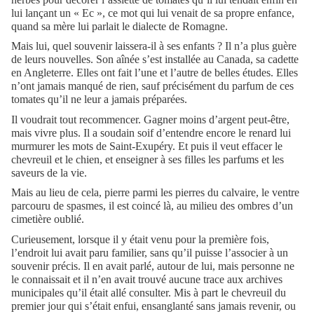
lui lançant un « Ec », ce mot qui lui venait de sa propre enfance,
quand sa mère lui parlait le dialecte de Romagne.
Mais lui, quel souvenir laissera-il à ses enfants ? Il n’a plus guère
de leurs nouvelles. Son aînée s’est installée au Canada, sa cadette
en Angleterre. Elles ont fait l’une et l’autre de belles études. Elles
n’ont jamais manqué de rien, sauf précisément du parfum de ces
tomates qu’il ne leur a jamais préparées.
Il voudrait tout recommencer. Gagner moins d’argent peut-être,
mais vivre plus. Il a soudain soif d’entendre encore le renard lui
murmurer les mots de Saint-Exupéry. Et puis il veut effacer le
chevreuil et le chien, et enseigner à ses filles les parfums et les
saveurs de la vie.
Mais au lieu de cela, pierre parmi les pierres du calvaire, le ventre
parcouru de spasmes, il est coincé là, au milieu des ombres d’un
cimetière oublié.
Curieusement, lorsque il y était venu pour la première fois,
l’endroit lui avait paru familier, sans qu’il puisse l’associer à un
souvenir précis. Il en avait parlé, autour de lui, mais personne ne
le connaissait et il n’en avait trouvé aucune trace aux archives
municipales qu’il était allé consulter. Mis à part le chevreuil du
premier jour qui s’était enfui, ensanglanté sans jamais revenir, ou