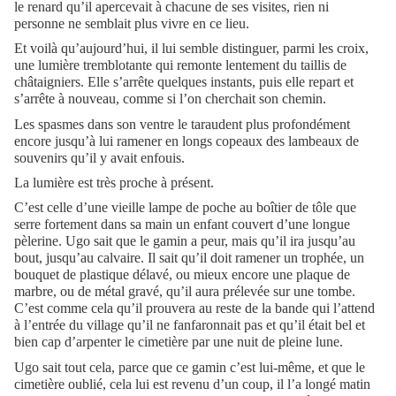
le renard qu’il apercevait à chacune de ses visites, rien ni
personne ne semblait plus vivre en ce lieu.
Et voilà qu’aujourd’hui, il lui semble distinguer, parmi les croix,
une lumière tremblotante qui remonte lentement du taillis de
châtaigniers. Elle s’arrête quelques instants, puis elle repart et
s’arrête à nouveau, comme si l’on cherchait son chemin.
Les spasmes dans son ventre le taraudent plus profondément
encore jusqu’à lui ramener en longs copeaux des lambeaux de
souvenirs qu’il y avait enfouis.
La lumière est très proche à présent.
C’est celle d’une vieille lampe de poche au boîtier de tôle que
serre fortement dans sa main un enfant couvert d’une longue
pèlerine. Ugo sait que le gamin a peur, mais qu’il ira jusqu’au
bout, jusqu’au calvaire. Il sait qu’il doit ramener un trophée, un
bouquet de plastique délavé, ou mieux encore une plaque de
marbre, ou de métal gravé, qu’il aura prélevée sur une tombe.
C’est comme cela qu’il prouvera au reste de la bande qui l’attend
à l’entrée du village qu’il ne fanfaronnait pas et qu’il était bel et
bien cap d’arpenter le cimetière par une nuit de pleine lune.
Ugo sait tout cela, parce que ce gamin c’est lui-même, et que le
cimetière oublié, cela lui est revenu d’un coup, il l’a longé matin