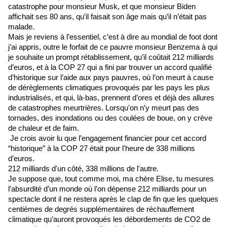
catastrophe pour monsieur Musk, et que monsieur Biden 
affichait ses 80 ans, qu’il faisait son âge mais qu’il n’était pas 
malade.
Mais je reviens à l’essentiel, c’est à dire au mondial de foot dont 
j’ai appris, outre le forfait de ce pauvre monsieur Benzema à qui 
je souhaite un prompt rétablissement, qu’il coûtait 212 milliards 
d’euros, et à la COP 27 qui a fini par trouver un accord qualifié 
d’historique sur l’aide aux pays pauvres, où l’on meurt à cause 
de dérèglements climatiques provoqués par les pays les plus 
industrialisés, et qui, là-bas, prennent d’ores et déjà des allures 
de catastrophes meurtrières. 
Lorsqu'on n’y meurt pas des 
tornades, des inondations ou des coulées de boue, on y crève 
de chaleur et de faim. 
 Je crois avoir lu que l’engagement financier pour cet accord 
“historique” à la COP 27 était pour l'heure de 338 millions 
d’euros. 
212 milliards d'un côté, 338 millions de l'autre.
Je suppose que, tout comme moi, ma chère Elise, tu mesures 
l’absurdité d’un monde où l’on dépense 212 milliards pour un 
spectacle dont il ne restera après le clap de fin que les quelques 
centièmes de degrés supplémentaires de réchauffement 
climatique qu’auront provoqués les débordements de CO2 de 