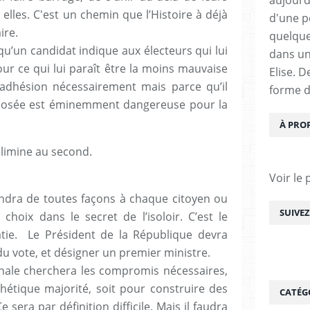
 elles. C'est un chemin que l’Histoire à déjà
d'une pe
ire.
quelque
 qu’un candidat indique aux électeurs qui lui
dans un
our ce qui lui paraît être la moins mauvaise
Elise. 
adhésion nécessairement mais parce qu’il
forme d
oposée est éminemment dangereuse pour la
À PRO
élimine au second.
Voir le 
ndra de toutes façons à chaque citoyen ou
SUIVE
choix dans le secret de l’isoloir. C’est le
ie. Le Président de la République devra
du vote, et désigner un premier ministre.
nale cherchera les compromis nécessaires,
étique majorité, soit pour construire des
CATÉG
 sera par définition difficile. Mais il faudra