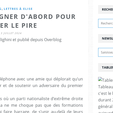
,
G
LETTRES À ELISE
RECHE
GAGNER D'ABORD POUR
ER LE PIRE
3 JUILLET 2024
NEWSL
lighini et publié depuis Overblog
TABLE
téléphone avec une amie qui déplorait qu’un
r et de soutenir un adversaire du premier
Tableau
c'est le
s où un parti nationaliste d’extrême droite
durant 
ela ne me choque pas que des formations
général 
i faire barrage, de s’unir au-delà de leurs
aujourd