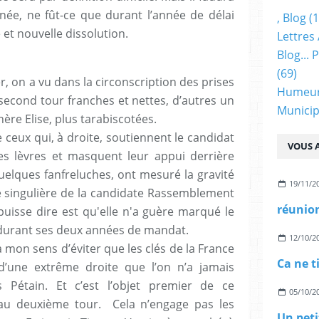
née, ne fût-ce que durant l’année de délai
, Blog
(1
et nouvelle dissolution.
Lettres 
Blog...
(69)
r, on a vu dans la circonscription des prises
Humeu
 second tour franches et nettes, d’autres un
Municip
ère Elise, plus tarabiscotées.
ceux qui, à droite, soutiennent le candidat
VOUS A
s lèvres et masquent leur appui derrière
uelques fanfreluches, ont mesuré la gravité
19/11/2
 singulière de la candidate Rassemblement
réunion
puisse dire est qu'elle n'a guère marqué le
n, durant ses deux années de mandat.
12/10/2
 à mon sens d’éviter que les clés de la France
Ca ne t
’une extrême droite que l’on n’a jamais
 Pétain. Et c’est l’objet premier de ce
05/10/2
au deuxième tour. Cela n’engage pas les
Un peti