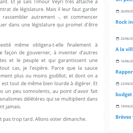
ant. Et je sais Timour Veyri très attaché à
ntrat de législature. Mais il leur faut garder
26/09/2
 de rassembler autrement -, et commencer
er dans une législature qui promet d'être
25/06/2
exité même obligera-t-elle finalement à
e façon de gouverner, à inventer d’autres
ites et le peuple et qui garantissent une
16/06/2
out cas, je l'espère. Parce que la sauce
ement plus ou moins godillot, et dont on a
 est tout de même bien lourde à digérer. Et
22/04/2
us un peu somnolents, au point d'avoir fait
budget 
onalismes délétères qui se multiplient dans
t jamais.
19/04/2
Brèves 
st pas trop tard. Allons voter dimanche.