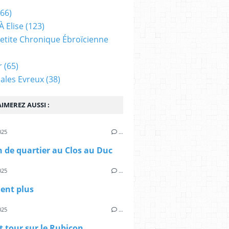
66)
À Elise
(123)
 Petite Chronique Ébroïcienne
r
(65)
ales Evreux
(38)
IMEREZ AUSSI :
025
…
 de quartier au Clos au Duc
025
…
ient plus
025
…
t tour sur le Rubicon