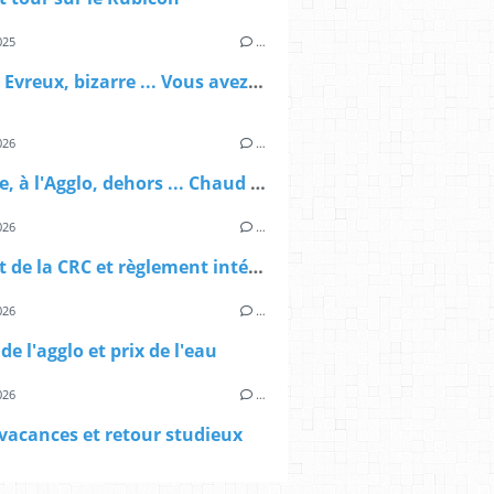
025
…
Rock in Evreux, bizarre ... Vous avez dit bizarre
026
…
A la ville, à l'Agglo, dehors ... Chaud partout !
026
…
Rapport de la CRC et règlement intérieur au menu du conseil municipal
026
…
de l'agglo et prix de l'eau
026
…
vacances et retour studieux