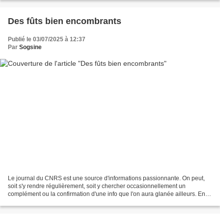
Des fûts bien encombrants
Publié le 03/07/2025 à 12:37
Par
Sogsine
Le journal du CNRS est une source d'informations passionnante. On peut,
soit s'y rendre régulièrement, soit y chercher occasionnellement un
complément ou la confirmation d'une info que l'on aura glanée ailleurs. En
voilà une qui m'a interpellé. Une mission...