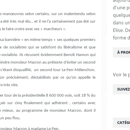
d'une pe
quelque
es manœuvres selon certains, sur un malentendu selon
dans un
 a été très mal élu… et il ne l’a certainement pas été sur
Elise. 
le faire croire avec ses « marcheurs ».
forme d
ous sa bannière « en même temps » ses quelques premiers
x de socialistes qui se satisfont du libéralisme et que
À PRO
re socialiste. Ils récusent évidemment Benoît Hamon qui
ejoindre monsieur Macron au prétexte d’éviter un second
n s’étant disqualifié, un second tour Le Pen-Mélenchon.
Voir le 
on précisément, déstabilisés par ce qu’on appelle le
e très vite.
SUIVE
r tour de la présidentielle 8 600 000 voix, soit 18 % du
çais sur cinq finalement qui adhèrent , certains avec
e mieux, au programme de monsieur Macron, dont il
 un peu flou.
CATÉG
monsieur Macron à madame Le Pen.