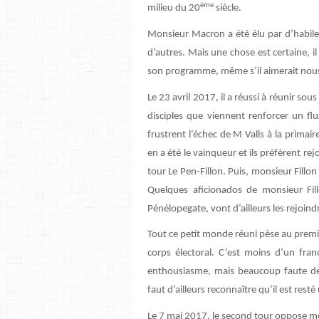
ème
milieu du 20
siècle.
Monsieur Macron a été élu par d’habil
d’autres. Mais une chose est certaine, il
son programme, même s’il aimerait nous 
Le 23 avril 2017, il a réussi à réunir s
disciples que viennent renforcer un flu
frustrent l’échec de M Valls à la primai
en a été le vainqueur et ils préfèrent r
tour Le Pen-Fillon. Puis, monsieur Fillo
Quelques aficionados de monsieur Fill
Pénélopegate, vont d’ailleurs les rejoindr
Tout ce petit monde réuni pèse au premie
corps électoral. C’est moins d’un fran
enthousiasme, mais beaucoup faute d
faut d’ailleurs reconnaître qu’il est resté
Le 7 mai 2017, le second tour oppose 