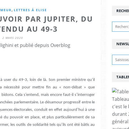
,
UMEUR
LETTRES À ELISE
RECHE
UVOIR PAR JUPITER, DU
ENDU AU 49-3
2 MARS 2020
NEWSL
lighini et publié depuis Overblog
TABLE
 user du 49-3, loin de là. Son premier ministre qu’il
la nécessité pour mettre fin au « non-débat » que
bidons. Cela s’entend, mais encore faut-il s’interroger
Tableau
ranchées parlementaire. Le désamour progressif entre le
c'est le
quences électorales, conduit en effet aujourd’hui à une
durant 
ité du pouvoir en place, et plus particulièrement de sa
général 
mer, les outils de solidarité tels qu’ils ont été bâtis au
aujourd