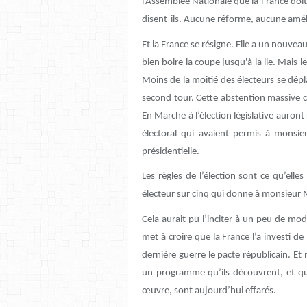
l’Assemblée Nationale que la France doi
disent-ils. Aucune réforme, aucune améli
Et la France se résigne. Elle a un nouveau
bien boire la coupe jusqu'à la lie. Mais l
Moins de la moitié des électeurs se dépl
second tour. Cette abstention massive co
En Marche à l’élection législative auront
électoral qui avaient permis à monsie
présidentielle.
Les règles de l’élection sont ce qu’elle
électeur sur cinq qui donne à monsieur 
Cela aurait pu l’inciter à un peu de mode
met à croire que la France l’a investi d
dernière guerre le pacte républicain. Et
un programme qu’ils découvrent, et qui
œuvre, sont aujourd’hui effarés.