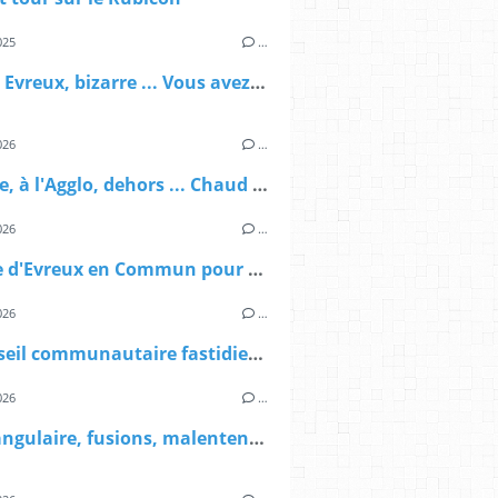
025
…
Rock in Evreux, bizarre ... Vous avez dit bizarre
026
…
A la ville, à l'Agglo, dehors ... Chaud partout !
026
…
Tribune d'Evreux en Commun pour le magazine de la ville
026
…
Un conseil communautaire fastidieux et bien peu féminin
026
…
Quadrangulaire, fusions, malentendus ... et autres vendettas