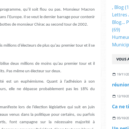
, Blog
(1
e programme, qu’il soit flou ou pas. Monsieur Macron
Lettres 
dans l’Europe. Il se veut le dernier barrage pour contenir
Blog...
es bottes de monsieur Chirac au second tour de 2002.
(69)
!
Humeu
Municip
s millions d’électeurs de plus qu’au premier tour et il se
VOUS A
lise deux millions de moins qu’au premier tour et il
rits. Pas même un électeur sur deux.
19/11/2
iscité est un euphémisme. Quant à l’adhésion à son
réunion
leurs, elle ne dépasse probablement pas les 18% du
12/10/2
Ca ne t
ifeste lors de l’élection législative qui suit en juin
ux venus dans la politique pour certains, ou parfois
05/10/2
rtis, font campagne sur la nécessaire majorité à
Un peti