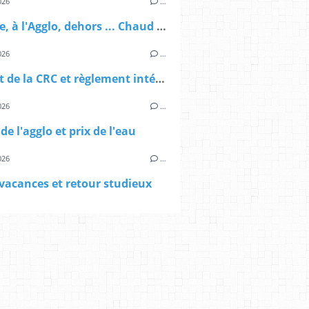
026
…
A la ville, à l'Agglo, dehors ... Chaud partout !
026
…
Rapport de la CRC et règlement intérieur au menu du conseil municipal
026
…
de l'agglo et prix de l'eau
026
…
vacances et retour studieux