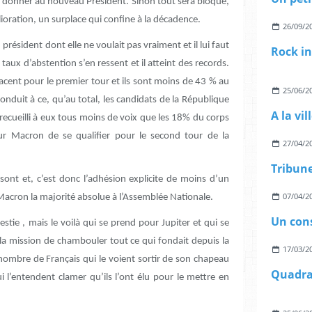
t donner au nouveau Président. Sinon tout sera bloqué,
oration, un surplace qui confine à la décadence.
26/09/2
 président dont elle ne voulait pas vraiment et il lui faut
e taux d’abstention s’en ressent et il atteint des records.
acent pour le premier tour et ils sont moins de 43 % au
25/06/2
nduit à ce, qu’au total, les candidats de la République
 recueilli à eux tous moins de voix que les 18% du corps
ur Macron de se qualifier pour le second tour de la
27/04/2
s sont et, c’est donc l’adhésion explicite de moins d’un
07/04/2
Macron la majorité absolue à l’Assemblée Nationale.
stie , mais le voilà qui se prend pour Jupiter et qui se
e la mission de chambouler tout ce qui fondait depuis la
17/03/2
 nombre de Français qui le voient sortir de son chapeau
 l’entendent clamer qu’ils l’ont élu pour le mettre en