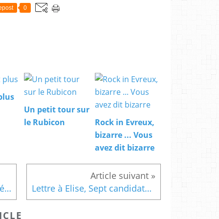
epost
0
plus
Un petit tour sur
le Rubicon
Rock in Evreux,
bizarre ... Vous
avez dit bizarre
Lettre à Elise, les listes se découvrent et j'apparais sur celle de Timour Veyri
Lettre à Elise, Sept candidats pour un fauteuil
ICLE