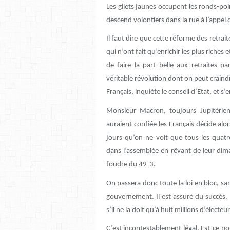
Les gilets jaunes occupent les ronds-poi
descend volontiers dans la rue à l’appel 
Il faut dire que cette réforme des retrai
qui n’ont fait qu’enrichir les plus riches 
de faire la part belle aux retraites pa
véritable révolution dont on peut craindre
Français, inquiète le conseil d’Etat, et 
Monsieur Macron, toujours Jupitérien
auraient confiée les Français décide alor
jours qu’on ne voit que tous les quat
dans l’assemblée en rêvant de leur dima
foudre du 49-3.
On passera donc toute la loi en bloc, sa
gouvernement. Il est assuré du succès. 
s’il ne la doit qu’à huit millions d’électe
C’est incontestablement légal. Est-ce pou