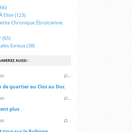
66)
À Elise
(123)
 Petite Chronique Ébroïcienne
r
(65)
ales Evreux
(38)
IMEREZ AUSSI :
025
…
 de quartier au Clos au Duc
025
…
ient plus
025
…
t tour sur le Rubicon