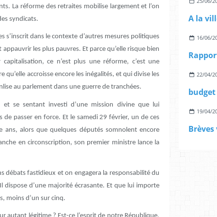
25/06/2
nts. La réforme des retraites mobilise largement et l’on
des syndicats.
tes s’inscrit dans le contexte d’autres mesures politiques
16/06/2
et appauvrir les plus pauvres. Et parce qu’elle risque bien
r capitalisation, ce n’est plus une réforme, c’est une
22/04/2
 qu’elle accroisse encore les inégalités, et qui divise les
s’enlise au parlement dans une guerre de tranchées.
budget 
 et se sentant investi d’une mission divine que lui
19/04/2
s de passer en force. Et le samedi 29 février, un de ces
Brèves 
re ans, alors que quelques députés somnolent encore
nche en circonscription, son premier ministre lance la
ns débats fastidieux et on engagera la responsabilité du
Il dispose d’une majorité écrasante. Et que lui importe
urs, moins d’un sur cinq.
r autant légitime ? Est-ce l’esprit de notre République,