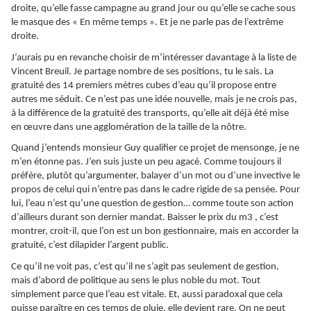
droite, qu’elle fasse campagne au grand jour ou qu’elle se cache sous
le masque des « En même temps ». Et je ne parle pas de l’extrême
droite.
J’aurais pu en revanche choisir de m’intéresser davantage à la liste de
Vincent Breuil. Je partage nombre de ses positions, tu le sais. La
gratuité des 14 premiers mètres cubes d’eau qu’il propose entre
autres me séduit. Ce n’est pas une idée nouvelle, mais je ne crois pas,
à la différence de la gratuité des transports, qu’elle ait déjà été mise
en œuvre dans une agglomération de la taille de la nôtre.
Quand j’entends monsieur Guy qualifier ce projet de mensonge, je ne
m’en étonne pas. J’en suis juste un peu agacé. Comme toujours il
préfère, plutôt qu’argumenter, balayer d’un mot ou d’une invective le
propos de celui qui n’entre pas dans le cadre rigide de sa pensée. Pour
lui, l’eau n’est qu’une question de gestion… comme toute son action
d’ailleurs durant son dernier mandat. Baisser le prix du m3 , c’est
montrer, croit-il, que l’on est un bon gestionnaire, mais en accorder la
gratuité, c’est dilapider l’argent public.
Ce qu’il ne voit pas, c’est qu’il ne s’agit pas seulement de gestion,
mais d’abord de politique au sens le plus noble du mot. Tout
simplement parce que l’eau est vitale. Et, aussi paradoxal que cela
puisse paraître en ces temps de pluie, elle devient rare. On ne peut