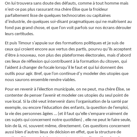
On lui trouvera sans doute des défauts, comme à tout homme mais
n’est-ce pas plus rassurant ma chère Élise que la froideur
parfaitement lisse de quelques technocrates ou capitaines
d’industrie, de quelques soi-disant pragmatiques qui ne maîtrisent au
fond pas grand chose, et que l’on voit parfois sur nos écrans dérouler
leurs certitudes.
Et puis Timour s’appuie sur des formations politiques et je suis de
ceux qui croient encore aux vertus des partis, pourvu qu’ils acceptent
d’être à nouveau, non plus des plateformes électorales, mais d’abord
ces lieux de réflexion qui contribuent à la formation du citoyen, qui
l’aident à changer de focale lorsqu’il le faut et qui lui donnent des
outils pour agir. Bref, que l’on continue d’y modeler des utopies que
nous saurons ensemble rendre viables.
Pour en revenir à l’élection municipale, on ne peut, ma chère Élise, se
contenter de penser l’avenir et modeler ces utopies du seul point de
vue local. Si la cité veut intervenir dans l’organisation de la santé par
exemple, ou encore l’éducation des enfants, la question de l’emploi,
la vie des personnes âgées … (et il faut qu'elle s'empare vraiment de
ces sujets qui concernent notre quotidien) , elle ne peut le faire seule,
loin de là, ni, souvent même, directement. Ces questions concernent
aussi bien d’autres lieux de décision en effet, que la structure de