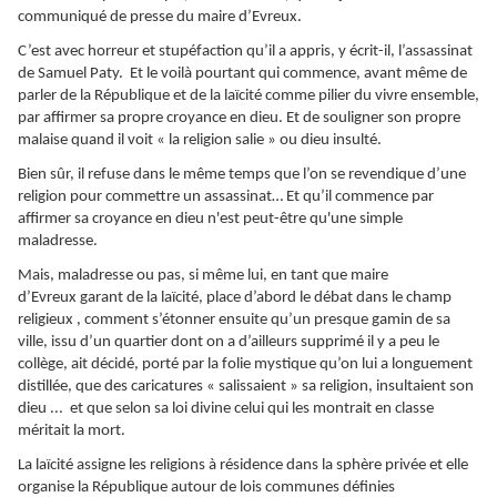
communiqué de presse du maire d’Evreux.
C’est avec horreur et stupéfaction qu’il a appris, y écrit-il, l’assassinat
de Samuel Paty. Et le voilà pourtant qui commence, avant même de
parler de la République et de la laïcité comme pilier du vivre ensemble,
par affirmer sa propre croyance en dieu. Et de souligner son propre
malaise quand il voit « la religion salie » ou dieu insulté.
Bien sûr, il refuse dans le même temps que l’on se revendique d’une
religion pour commettre un assassinat… Et qu’il commence par
affirmer sa croyance en dieu n'est peut-être qu'une simple
maladresse.
Mais, maladresse ou pas, si même lui, en tant que maire
d’Evreux garant de la laïcité, place d’abord le débat dans le champ
religieux , comment s’étonner ensuite qu’un presque gamin de sa
ville, issu d’un quartier dont on a d’ailleurs supprimé il y a peu le
collège, ait décidé, porté par la folie mystique qu’on lui a longuement
distillée, que des caricatures « salissaient » sa religion, insultaient son
dieu ... et que selon sa loi divine celui qui les montrait en classe
méritait la mort.
La laïcité assigne les religions à résidence dans la sphère privée et elle
organise la République autour de lois communes définies