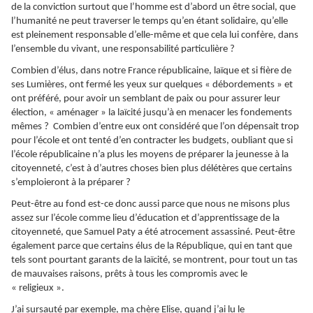
de la conviction surtout que l’homme est d’abord un être social, que
l’humanité ne peut traverser le temps qu’en étant solidaire, qu’elle
est pleinement responsable d’elle-même et que cela lui confère, dans
l’ensemble du vivant, une responsabilité particulière ?
Combien d’élus, dans notre France républicaine, laïque et si fière de
ses Lumières, ont fermé les yeux sur quelques « débordements » et
ont préféré, pour avoir un semblant de paix ou pour assurer leur
élection, « aménager » la laïcité jusqu’à en menacer les fondements
mêmes ?
Combien d’entre eux ont considéré que l’on dépensait trop
pour l’école et ont tenté d’en contracter les budgets, oubliant que si
l’école républicaine n’a plus les moyens de préparer la jeunesse à la
citoyenneté, c’est à d’autres choses bien plus délétères que certains
s’emploieront à la préparer ?
Peut-être au fond est-ce donc aussi parce que nous ne misons plus
assez sur l’école comme lieu d’éducation et d’apprentissage de la
citoyenneté, que Samuel Paty a été atrocement assassiné.
Peut-être
également parce que certains élus de la République, qui en tant que
tels sont pourtant garants de la laïcité, se montrent, pour tout un tas
de mauvaises raisons, prêts à tous les compromis avec le
« religieux ».
J’ai sursauté par exemple, ma chère Elise, quand j’ai lu le