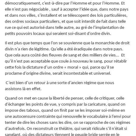
démocratiquement, c’est-à-dire par l’Homme et pour l’Homme. Et
elle n’est pas négociable , sauf à accepter l’idée que, dans notre pays
et dans nos villes, s’installent et se télescopent des lois particulières,
des ordres sociaux particuliers, et que soit interdit de fait dans telle
rue ce qui est autorisé dans telle autre, au gré de l’implantation de
petits pouvoirs locaux qui seraient soi-disant d’ordre divin.
Il est plus que temps que l’on se souvienne que la monarchie de droit
divin n’a rien de légitime. Qu’elle a été éradiquée dans notre pays.
Que cela aura coûté des fleuves de sang et des milliers de vies... Et
qu’il n’est pas acceptable que coule à nouveau le sang, pour rétablir
cette fois la dictature d’un ordre « moral » qui, parce qu’il se
proclame d’origine divine, serait incontestable et universel.
C’est bien d’un retour à une sorte d’ancien régime que nous
assistons là en effet.
Quand on met en cause la liberté de penser, celle de critiquer, celle
d’échanger les points de vue, y compris par la caricature, quand on
impose des tabous, quand on finit par se les imposer soi-même en
une autocensure contrainte qui renouvelle le vocabulaire à l’envi pour
tenter de dire les choses sans les dire, on se rapproche de ces régimes
d’autrefois. On reconstruit ce théâtre, qui serait ridicule s’il n’était si
sanglant, où des dictateurs tiennent le peuple bride serrée en le