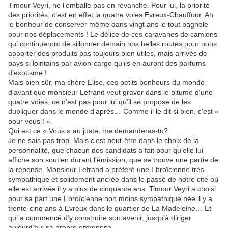
Timour Veyri, ne l’emballe pas en revanche. Pour lui, la priorité
des priorités, c’est en effet la quatre voies Evreux-Chauffour. Ah
le bonheur de conserver même dans vingt ans le tout bagnole
pour nos déplacements ! Le délice de ces caravanes de camions
qui continueront de sillonner demain nos belles routes pour nous
apporter des produits pas toujours bien utiles, mais arrivés de
pays si lointains par avion-cargo qu’ils en auront des parfums
d’exotisme !
Mais bien sûr, ma chère Elise, ces petits bonheurs du monde
d’avant que monsieur Lefrand veut graver dans le bitume d’une
quatre voies, ce n’est pas pour lui qu’il se propose de les
dupliquer dans le monde d’après… Comme il le dit si bien, c’est «
pour vous ! ».
Qui est ce « Vous » au juste, me demanderas-tu?
Je ne sais pas trop. Mais c’est peut-être dans le choix de la
personnalité, que chacun des candidats a fait pour qu’elle lui
affiche son soutien durant l’émission, que se trouve une partie de
la réponse. Monsieur Lefrand a préféré une Ebroïcienne très
sympathique et solidement ancrée dans le passé de notre cité où
elle est arrivée il y a plus de cinquante ans. Timour Veyri a choisi
pour sa part une Ebroïcienne non moins sympathique née il y a
trente-cinq ans à Evreux dans le quartier de La Madeleine… Et
qui a commencé d’y construire son avenir, jusqu’à diriger
aujourd’hui sa propre entreprise.