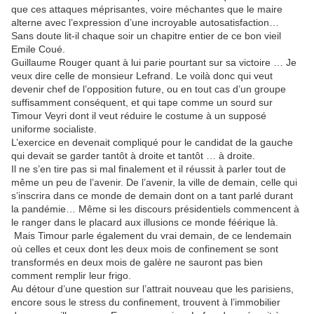
que ces attaques méprisantes, voire méchantes que le maire
alterne avec l’expression d’une incroyable autosatisfaction…
Sans doute lit-il chaque soir un chapitre entier de ce bon vieil
Emile Coué.
Guillaume Rouger quant à lui parie pourtant sur sa victoire … Je
veux dire celle de monsieur Lefrand. Le voilà donc qui veut
devenir chef de l’opposition future, ou en tout cas d’un groupe
suffisamment conséquent, et qui tape comme un sourd sur
Timour Veyri dont il veut réduire le costume à un supposé
uniforme socialiste.
L’exercice en devenait compliqué pour le candidat de la gauche
qui devait se garder tantôt à droite et tantôt … à droite.
Il ne s’en tire pas si mal finalement et il réussit à parler tout de
même un peu de l’avenir. De l’avenir, la ville de demain, celle qui
s’inscrira dans ce monde de demain dont on a tant parlé durant
la pandémie… Même si les discours présidentiels commencent à
le ranger dans le placard aux illusions ce monde féérique là.
Mais Timour parle également du vrai demain, de ce lendemain
où celles et ceux dont les deux mois de confinement se sont
transformés en deux mois de galère ne sauront pas bien
comment remplir leur frigo.
Au détour d’une question sur l’attrait nouveau que les parisiens,
encore sous le stress du confinement, trouvent à l’immobilier