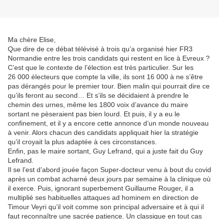
Ma chère Elise,
Que dire de ce débat télévisé à trois qu’a organisé hier FR3
Normandie entre les trois candidats qui restent en lice à Evreux ?
C’est que le contexte de l’élection est très particulier. Sur les
26 000 électeurs que compte la ville, ils sont 16 000 à ne s’être
pas dérangés pour le premier tour. Bien malin qui pourrait dire ce
qu’ils feront au second… Et s’ils se décidaient à prendre le
chemin des urnes, même les 1800 voix d’avance du maire
sortant ne pèseraient pas bien lourd. Et puis, il y a eu le
confinement, et il y a encore cette annonce d’un monde nouveau
à venir. Alors chacun des candidats appliquait hier la stratégie
qu’il croyait la plus adaptée à ces circonstances.
Enfin, pas le maire sortant, Guy Lefrand, qui a juste fait du Guy
Lefrand.
Il se l’est d’abord jouée façon Super-docteur venu à bout du covid
après un combat acharné deux jours par semaine à la clinique où
il exerce. Puis, ignorant superbement Guillaume Rouger, il a
multiplié ses habituelles attaques ad hominem en direction de
Timour Veyri qu’il voit comme son principal adversaire et à qui il
faut reconnaître une sacrée patience. Un classique en tout cas