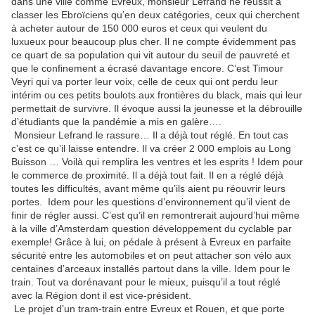
dans une ville comme Evreux, monsieur Lefrand ne réussit à
classer les Ebroïciens qu’en deux catégories, ceux qui cherchent
à acheter autour de 150 000 euros et ceux qui veulent du
luxueux pour beaucoup plus cher. Il ne compte évidemment pas
ce quart de sa population qui vit autour du seuil de pauvreté et
que le confinement a écrasé davantage encore. C’est Timour
Veyri qui va porter leur voix, celle de ceux qui ont perdu leur
intérim ou ces petits boulots aux frontières du black, mais qui leur
permettait de survivre. Il évoque aussi la jeunesse et la débrouille
d’étudiants que la pandémie a mis en galère….
Monsieur Lefrand le rassure… Il a déjà tout réglé. En tout cas
c’est ce qu’il laisse entendre. Il va créer 2 000 emplois au Long
Buisson … Voilà qui remplira les ventres et les esprits ! Idem pour
le commerce de proximité. Il a déjà tout fait. Il en a réglé déjà
toutes les difficultés, avant même qu’ils aient pu réouvrir leurs
portes. Idem pour les questions d’environnement qu’il vient de
finir de régler aussi. C’est qu’il en remontrerait aujourd’hui même
à la ville d’Amsterdam question développement du cyclable par
exemple! Grâce à lui, on pédale à présent à Evreux en parfaite
sécurité entre les automobiles et on peut attacher son vélo aux
centaines d’arceaux installés partout dans la ville. Idem pour le
train. Tout va dorénavant pour le mieux, puisqu’il a tout réglé
avec la Région dont il est vice-président.
Le projet d’un tram-train entre Evreux et Rouen, et que porte