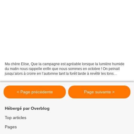
Ma chère Elise, Que la campagne est agréable lorsque la lumière humide
du matin nous rappelle enfin que nous sommes en octobre ! On peinait
jusqu’alors à croire en l’automne tant la forêt tarde à revêtir les tons
mordorés de ce cliché que j’avais pris...
< Page précédente
Page suivante >
Hébergé par Overblog
Top articles
Pages