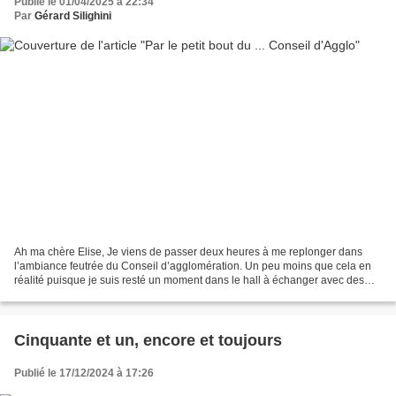
Publié le 01/04/2025 à 22:34
Par
Gérard Silighini
Ah ma chère Elise, Je viens de passer deux heures à me replonger dans
l’ambiance feutrée du Conseil d’agglomération. Un peu moins que cela en
réalité puisque je suis resté un moment dans le hall à échanger avec des
amis que je n’avais pas vus depuis une...
Cinquante et un, encore et toujours
Publié le 17/12/2024 à 17:26