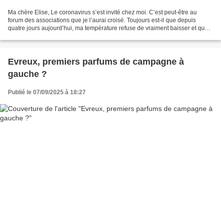
Ma chère Elise, Le coronavirus s’est invité chez moi. C’est peut-être au
forum des associations que je l’aurai croisé. Toujours est-il que depuis
quatre jours aujourd’hui, ma température refuse de vraiment baisser et que
mon médecin m’a prescrit un antiviral....
Evreux, premiers parfums de campagne à
gauche ?
Publié le 07/09/2025 à 18:27