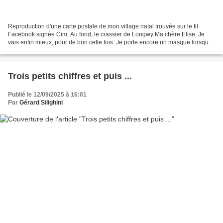
Reproduction d'une carte postale de mon village natal trouvée sur le fil
Facebook signée Cim. Au fond, le crassier de Longwy Ma chère Elise, Je
vais enfin mieux, pour de bon cette fois. Je porte encore un masque lorsque
je croise du public, comme hier...
Trois petits chiffres et puis ...
Publié le 12/09/2025 à 16:01
Par
Gérard Silighini